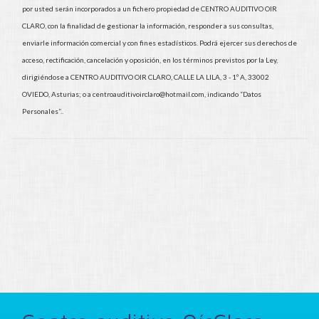
por usted serán incorporados a un fichero propiedad de
CENTRO AUDITIVO OIR
CLARO
, con la finalidad de gestionar la información, responder a sus consultas,
enviarle información comercial y con fines estadísticos. Podrá ejercer sus derechos de
acceso, rectificación, cancelación y oposición, en los términos previstos por la Ley,
dirigiéndose a
CENTRO AUDITIVO OIR CLARO
,
CALLE LA LILA, 3 - 1º A
,
33002
OVIEDO
,
Asturias
; o a
centroauditivoirclaro@hotmail.com
, indicando “Datos
Personales”..