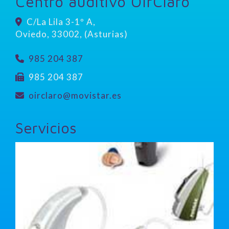
Centro auditivo OírClaro
C/La Lila 3-1º A,
Oviedo
,
33002
,
(Asturias)
985 204 387
985 204 387
oirclaro
movistar.es
Servicios