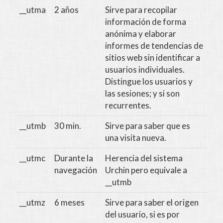
__utma
2 años
Sirve para recopilar
información de forma
anónima y elaborar
informes de tendencias de
sitios web sin identificar a
usuarios individuales.
Distingue los usuarios y
las sesiones; y si son
recurrentes.
__utmb
30 min.
Sirve para saber que es
una visita nueva.
__utmc
Durante la
Herencia del sistema
navegación
Urchin pero equivale a
__utmb
__utmz
6 meses
Sirve para saber el origen
del usuario, si es por