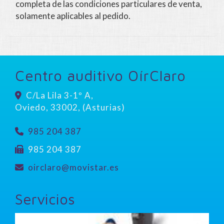
completa de las condiciones particulares de venta,
solamente aplicables al pedido.
Centro auditivo OírClaro
C/La Lila 3-1º A,
Oviedo
,
33002
,
(Asturias)
985 204 387
985 204 387
oirclaro
movistar.es
Servicios