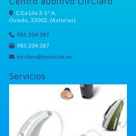
Centro auditivo OírClaro
C/La Lila 3-1º A,
Oviedo
,
33002
,
(Asturias)
985 204 387
985 204 387
oirclaro
movistar.es
Servicios